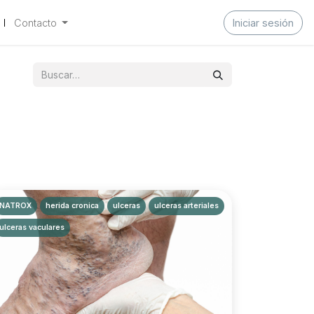
Contacto
Iniciar sesión
NATROX
herida cronica
ulceras
ulceras arteriales
ulceras vaculares