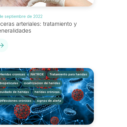
de septiembre de 2022
ceras arteriales: tratamiento y
eneralidades
Heridas crónicas
NATROX
Tratamiento para heridas
biopelículas
cicatrización de heridas
cuidado de heridas
heridas crónicas
infecciones crónicas
signos de alerta