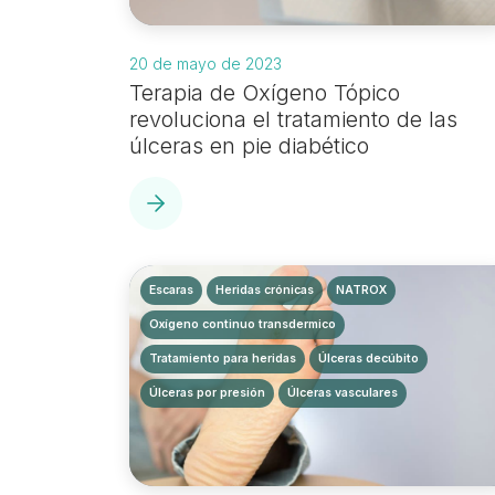
20 de mayo de 2023
Terapia de Oxígeno Tópico
revoluciona el tratamiento de las
úlceras en pie diabético
Escaras
Heridas crónicas
NATROX
Oxígeno continuo transdermico
Tratamiento para heridas
Úlceras decúbito
Úlceras por presión
Úlceras vasculares