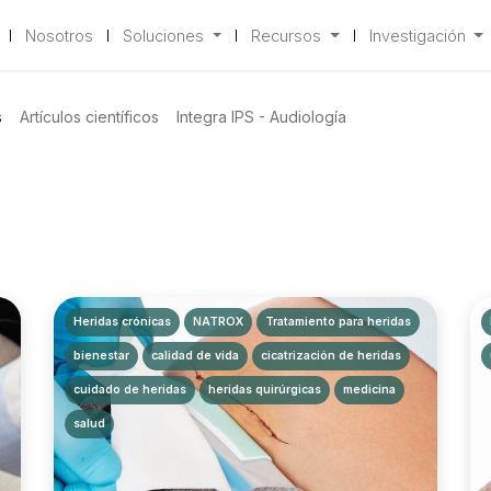
Nosotros
Soluciones
Recursos
Investigación
s
Artículos científicos
Integra IPS - Audiología
Heridas crónicas
NATROX
Tratamiento para heridas
bienestar
calidad de vida
cicatrización de heridas
cuidado de heridas
heridas quirúrgicas
medicina
salud