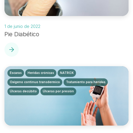
1 de junio de 2022
Pie Diabético
Escaras
Heridas crónicas
NATROX
Oxígeno continuo transdermico
Tratamiento para heridas
Úlceras decúbito
Úlceras por presión