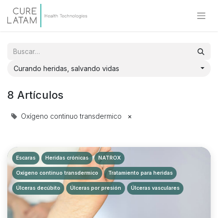
Curando heridas, salvando vidas
8 Artículos
Oxígeno continuo transdermico
×
Escaras
Heridas crónicas
NATROX
Oxígeno continuo transdermico
Tratamiento para heridas
Úlceras decúbito
Úlceras por presión
Úlceras vasculares