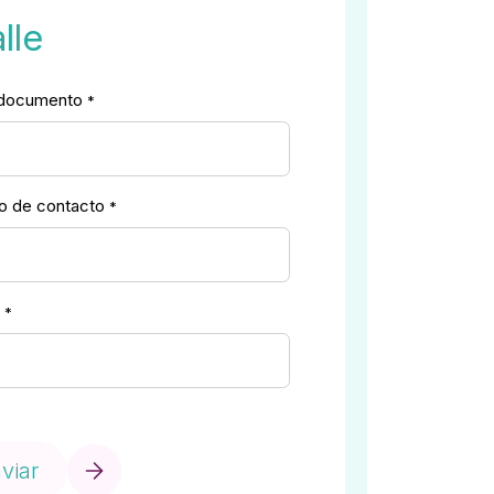
lle
 documento
*
 de contacto
*
d
*
viar