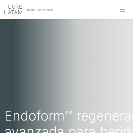
Endoform™ regenera
avanzada para herid