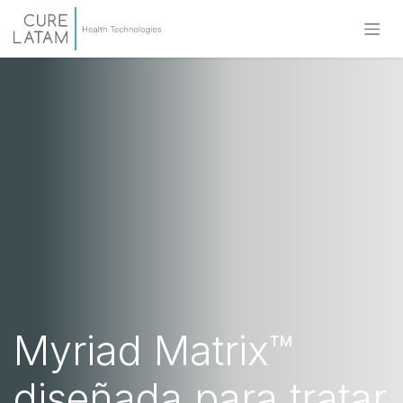
Myriad Matrix™
diseñada para tratar