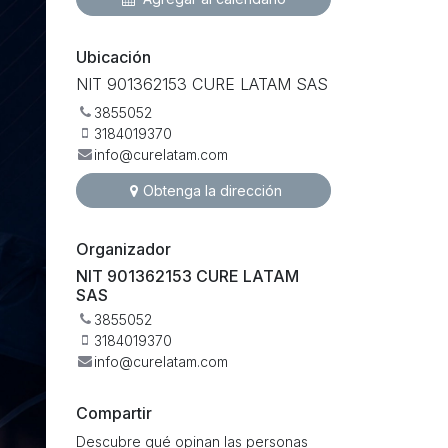
Ubicación
NIT 901362153 CURE LATAM SAS
3855052
3184019370
info@curelatam.com
Obtenga la dirección
Organizador
NIT 901362153 CURE LATAM
SAS
3855052
3184019370
info@curelatam.com
Compartir
Descubre qué opinan las personas