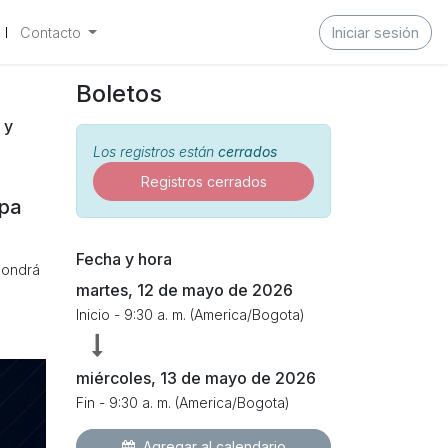
Contacto
Iniciar sesión
Boletos
 y
Los registros están
cerrados
Registros cerrados
mpa
Fecha y hora
pondrá
martes, 12 de mayo de 2026
Inicio -
9:30 a. m.
(
America/Bogota
)
miércoles, 13 de mayo de 2026
Fin -
9:30 a. m.
(
America/Bogota
)
Agregar al calendario