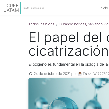
Inicio
Todos los blogs
Curando heridas, salvando vid
El papel del
cicatrización
El oxigeno es fundamental en la biología de la 
24 de octubre de 2021
por
False CO72270