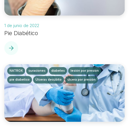
1 de junio de 2022
Pie Diabético
NATROX
curaciones
diabetes
lesión por presión
pie diabetico
Úlceras decúbito
úlcera por presión