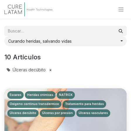
Curando heridas, salvando vidas
10 Artículos
Úlceras decúbito
×
Escaras
Heridas crónicas
NATROX
Oxígeno continuo transdermico
Tratamiento para heridas
Úlceras decúbito
Úlceras por presión
Úlceras vasculares