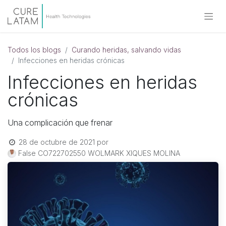
Todos los blogs
Curando heridas, salvando vidas
Infecciones en heridas crónicas
Infecciones en heridas
crónicas
Una complicación que frenar
28 de octubre de 2021
por
False CO722702550 WOLMARK XIQUES MOLINA