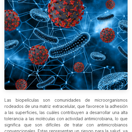
Las biopelículas son comunidades de microorganismos
rodeados de una matriz extracelular, que favorece la adhesión
a las superficies, las cuáles contribuyen a desarrollar una alta
tolerancia a las moléculas con actividad antimicrobiana, lo que
significa que son difíciles de tratar con antimicrobianos
convencionales. Estas representan un riesgo para la salud, ya